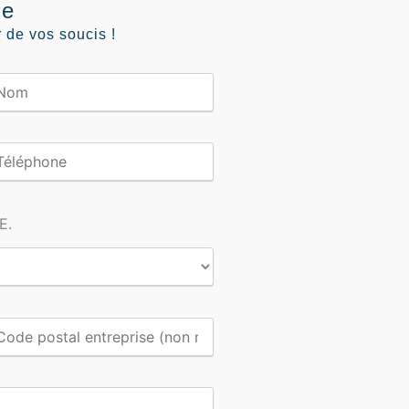
ge
de vos soucis !
E.