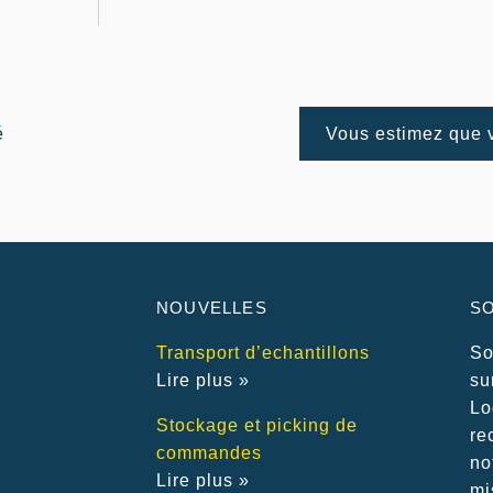
é
Vous estimez que 
NOUVELLES
S
Transport d’echantillons
So
Lire plus »
su
Lo
Stockage et picking de
re
commandes
no
Lire plus »
mi