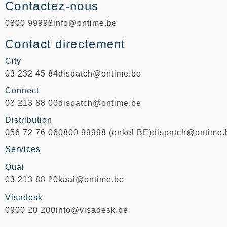
Contactez-nous
0800 99998
info@ontime.be
Contact directement
City
03 232 45 84
dispatch@ontime.be
Connect
03 213 88 00
dispatch@ontime.be
Distribution​
056 72 76 06
0800 99998 (enkel BE)
dispatch@ontime.
Services
Quai
03 213 88 20
kaai@ontime.be
Visadesk
0900 20 200
info@visadesk.be